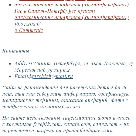
Где в Санкт-Петербурге купить
онкологические лекарства (химиопрепараты)
16.07.2023
/
0 Comments
Контакты
Address:
Санкт-Петербург, ул.Льва Толстого, 17
Морская наб.39 корп.2
Opens
Email:
igorchizh@mail.ru
in
Сайт не рекомендован для посещения детям до 16
your
лет, так как содержит информацию, содержащую
application
медицинские термины, описание операций, фото с
изображением молочных желез.
На сайте использованы лицензионные фото и видео
с хостингов freepik.com, envato.com, canva.com - их
перепечатка запрещена правообладателями.