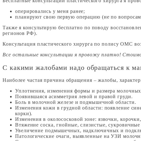
Бесплатные консультации пластического хирурга я пров
оперировались у меня ранее;
планируют свою первую операцию (не по вопросам
Также я консультирую бесплатно по поводу восстановлен
регионов РФ).
Консультация пластического хирурга по полису ОМС воз
Все остальные консультации я провожу платно! Стоимо
С какими жалобами надо обращаться к м
Наиболее частая причина обращения – жалобы, характер
Уплотнения, изменения формы и размера молочных
Появившаяся асимметрия левой и правой груди.
Боль в молочной железе и подмышечной области.
Изменения кожи в грудной области: появление си
корки).
Изменения в околососковой зоне: язвочки, корочки
Втяжение соска, гнойные, слизистые, сукровичные
Увеличение подмышечных, надключичных и подкл
Патологические очаги, выявленные на УЗИ молочн