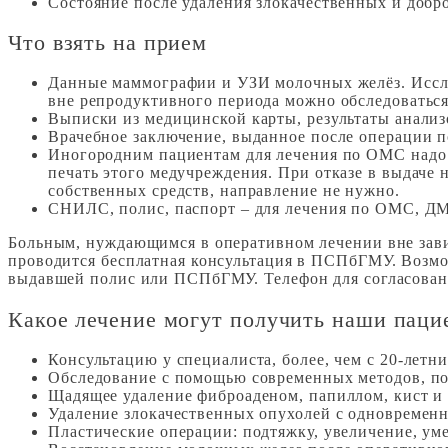
Состояние после удаления злокачественных и добр
Что взять на прием
Данные маммографии и УЗИ молочных желёз. Иссле
вне репродуктивного периода можно обследоваться
Выписки из медицинской карты, результаты анализ
Врачебное заключение, выданное после операции 
Иногородним пациентам для лечения по ОМС надо 
печать этого медучреждения. При отказе в выдаче 
собственных средств, направление не нужно.
СНИЛС, полис, паспорт – для лечения по ОМС, Д
Больным, нуждающимся в оперативном лечении вне завис
проводится бесплатная консультация в ПСПбГМУ. Возмо
выдавшей полис или ПСПбГМУ. Телефон для согласовани
Какое лечение могут получить наши паци
Консультацию у специалиста, более, чем с 20-летн
Обследование с помощью современных методов, по
Щадящее удаление фиброаденом, папиллом, кист и
Удаление злокачественных опухолей с одновременн
Пластические операции: подтяжку, увеличение, ум