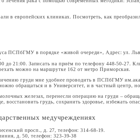
о лечения рака с помощью современных методики: эспан
али в европейских клиниках. Посмотреть, как преобрази
орпуса ПСПбГМУ в порядке «живой очереди», Адрес: ул. Ль
.
00 до 21:00. Записать на приём по телефону 448-50-27. К
 Доехать можно на маршрутке 162 от метро Приморская.
личению груди мне удобнее проводить в ПСПбГМУ им.ака
ожно обращаться и в Университет, и в частный центр, но
молочных железах, перенесли операцию на груди – обращ
, восстановить грудь, сохранить здоровье, избежать оп
ударственных медучреждениях
сенский просп., д. 27, телефон: 314-68-19.
иния, д. 50, телефон: 323-39-38