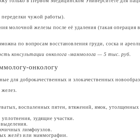
ожу только в Первом Медицинском Университете для паци
 переделки чужой работы).
ия молочной железы после её удаления (такая операция в
можна по вопросам восстановления груди, соска и ареол
сть консультации онколога -маммолога — 5 тыс. руб.
аммологу-онкологу
ные для доброкачественных и злокачественных новообраз
 желез.
неватых, воспаленных пятен, втяжений, ямок, утолщенны
, уплотнения, зудящие участки.
 выделения.
ючичных лимфоузлов.
ых желёз или маммографии.