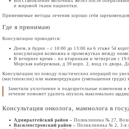
Восстановление молочных желез после оперативног
и жировой ткани пациентки.
Применяемые методы лечения хорошо себя зарекомендов
Где я принимаю
Консультации проводятся:
Днем, в будни – с 10:00 до 13:00 на 6 этаже 54 к
консультация возможна в промежутках между ними
В вечернее время – по вторникам и четвергам с 19:
Морская набережная, д 39 корп. 2, вход со двора.
Консультации по поводу пластических операций по уве
(мастопексии) или мамморедукции (уменьшения груди) м
Заметили уплотнение и подозрительные изменения в 
лечение поможет удалить опухоль максимально щадяще
Консультация онколога, маммолога в гос
Адмиралтейский район –
Поликлиника № 27, Возне
Василеостровский район –
Поликлиника № 2, 3-я л