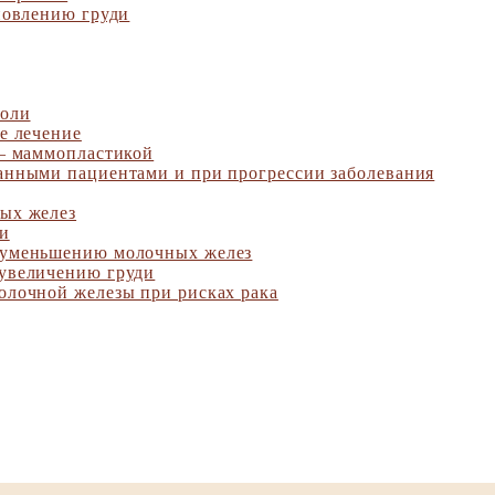
новлению груди
холи
е лечение
 – маммопластикой
анными пациентами и при прогрессии заболевания
ых желез
ии
 уменьшению молочных желез
увеличению груди
олочной железы при рисках рака