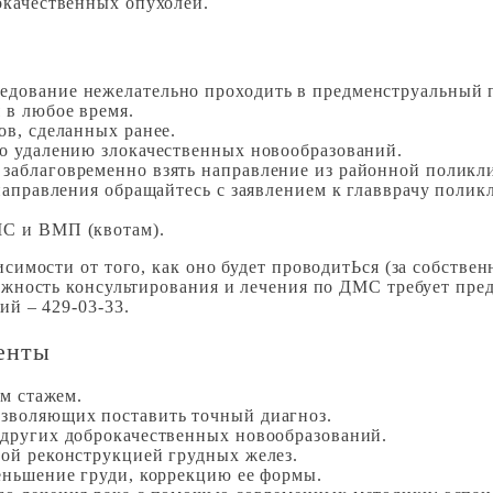
окачественных опухолей.
дование нежелательно проходить в предменструальный п
 в любое время.
ов, сделанных ранее.
по удалению злокачественных новообразований.
заблаговременно взять направление из районной поликли
направления обращайтесь с заявлением к главврачу полик
МС и ВМП (квотам).
имости от того, как оно будет проводитЬся (за собстве
жность консультирования и лечения по ДМС требует пред
й – 429-03-33.
енты
им стажем.
зволяющих поставить точный диагноз.
 других доброкачественных новообразований.
ой реконструкцией грудных желез.
еньшение груди, коррекцию ее формы.