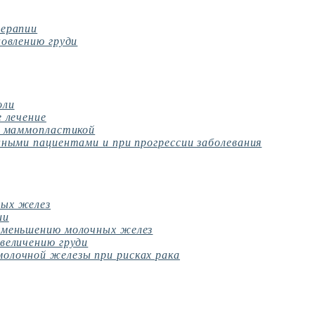
терапии
новлению груди
оли
 лечение
– маммопластикой
нными пациентами и при прогрессии заболевания
ных желез
ии
уменьшению молочных желез
величению груди
олочной железы при рисках рака