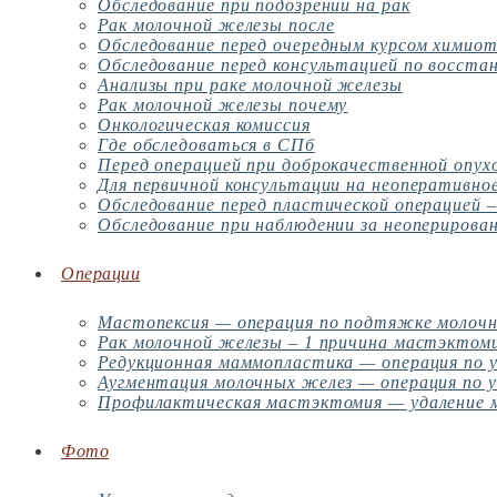
Обследование при подозрении на рак
Рак молочной железы после
Обследование перед очередным курсом химио
Обследование перед консультацией по восста
Анализы при раке молочной железы
Рак молочной железы почему
Онкологическая комиссия
Где обследоваться в СПб
Перед операцией при доброкачественной опух
Для первичной консультации на неоперативное
Обследование перед пластической операцией 
Обследование при наблюдении за неоперирова
Операции
Мастопексия — операция по подтяжке молоч
Рак молочной железы – 1 причина мастэктом
Редукционная маммопластика — операция по 
Аугментация молочных желез — операция по у
Профилактическая мастэктомия — удаление м
Фото