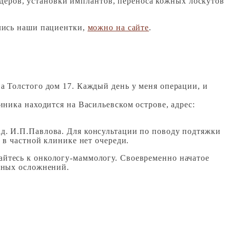
деров, установки имплантов, переноса кожных лоскутов
лись наши пациентки,
можно на сайте
.
ва Толстого дом 17. Каждый день у меня операции, и
линика находится на Васильевском острове, адрес:
д. И.П.Павлова. Для консультации по поводу подтяжки
 в частной клинике нет очереди.
айтесь к онкологу-маммологу. Своевременно начатое
асных осложнений.