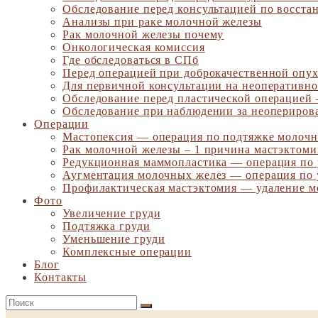
Обследование перед консультацией по восста
Анализы при раке молочной железы
Рак молочной железы почему
Онкологическая комиссия
Где обследоваться в СПб
Перед операцией при доброкачественной опу
Для первичной консультации на неоперативно
Обследование перед пластической операцией
Обследование при наблюдении за неопериров
Операции
Мастопексия — операция по подтяжке молочн
Рак молочной железы – 1 причина мастэктом
Редукционная маммопластика — операция по
Аугментация молочных желез — операция по 
Профилактическая мастэктомия — удаление м
Фото
Увеличение груди
Подтяжка груди
Уменьшение груди
Комплексные операции
Блог
Контакты