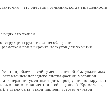
тэктомия – это операция отчаяния, когда запущенность
вающих его тканей.
конструкции груди из-за несоблюдения
 разметкой при выкройке лоскутов для укрытия
збегать проблем за счёт уменьшения объёма удаляемых
о “оставлением переднего листка фасции молочной
льтат операции, уменьшает риск протрузии, но нарушает
торыми ко мне пациентки и обращались). Кроме того,
), а стало быть, такой пациент требует лучевой