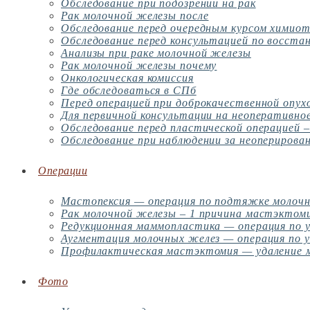
Обследование при подозрении на рак
Рак молочной железы после
Обследование перед очередным курсом химио
Обследование перед консультацией по восста
Анализы при раке молочной железы
Рак молочной железы почему
Онкологическая комиссия
Где обследоваться в СПб
Перед операцией при доброкачественной опух
Для первичной консультации на неоперативное
Обследование перед пластической операцией 
Обследование при наблюдении за неоперирова
Операции
Мастопексия — операция по подтяжке молоч
Рак молочной железы – 1 причина мастэктом
Редукционная маммопластика — операция по 
Аугментация молочных желез — операция по у
Профилактическая мастэктомия — удаление м
Фото