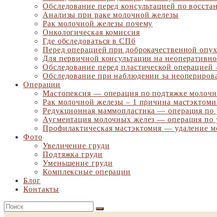
Обследование перед консультацией по восста
Анализы при раке молочной железы
Рак молочной железы почему
Онкологическая комиссия
Где обследоваться в СПб
Перед операцией при доброкачественной опу
Для первичной консультации на неоперативно
Обследование перед пластической операцией
Обследование при наблюдении за неопериров
Операции
Мастопексия — операция по подтяжке молочн
Рак молочной железы – 1 причина мастэктом
Редукционная маммопластика — операция по
Аугментация молочных желез — операция по 
Профилактическая мастэктомия — удаление м
Фото
Увеличение груди
Подтяжка груди
Уменьшение груди
Комплексные операции
Блог
Контакты