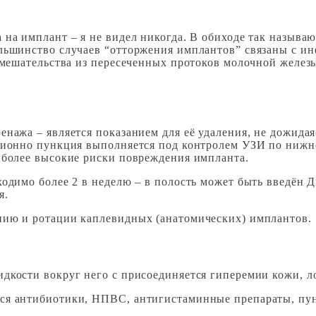
 на имплант – я не видел никогда. В обиходе так называ
льшинство случаев “отторжения имплантов” связаны с ин
 вмешательства из пересеченных протоков молочной желез
нажа – является показанием для её удаления, не дожидая
иционно пункция выполняется под контролем УЗИ по нижн
 более высокие риски повреждения импланта.
одимо более 2 в неделю – в полость может быть введён Д
я.
нию и ротации каплевидных (анатомических) имплантов.
дкости вокруг него с присоединяется гиперемии кожи, л
ся антибиотики, НПВС, антигистаминные препараты, пунк