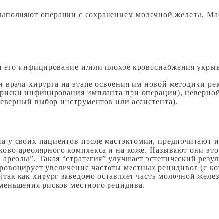
выполняют операции с сохранением молочной железы. Мас
я его инфицирование и/или плохое кровоснабжения укры
 врача-хирурга на этапе освоения им новой методики ре
 риски инфицирования импланта при операции), неверной
неверный выбор инструментов или ассистента).
а у своих пациентов после мастэктомии, предпочитают и
сково-ареолярного комплекса и на коже. Называют они эт
 ареолы”. Такая “стратегия” улучшает эстетический резу
ровоцирует увеличение частоты местных рецидивов (с ко
(так как хирург заведомо оставляет часть молочной железы
уменьшения рисков местного рецидива.