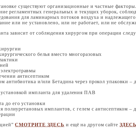
ановке существуют организационные и частные факторы.
ние регламентных генеральных и текущих уборок, соблюд
удования для ламинарных потоков воздуха и надлежащего
ие или не установлено, или не работает, или не обслуж
та зависит от соблюдения хирургом при операции следую
 хирургии
хирургического белья вместо многоразовых
лактики
аней
 электротравмы
сечении антисептиком
м антибиотика и/или Бетадина через прокол упаковки – дл
 установкой импланта для удаления ПАВ
а до его установки
ля полиуретановых имплантов, с гелем с антисептиком – 
ерации
кцией”
СМОТРИТЕ ЗДЕСЬ
и ещё на другом сайте
ЗДЕС