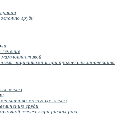
терапии
новлению груди
оли
 лечение
– маммопластикой
нными пациентами и при прогрессии заболевания
ных желез
ии
уменьшению молочных желез
величению груди
олочной железы при рисках рака