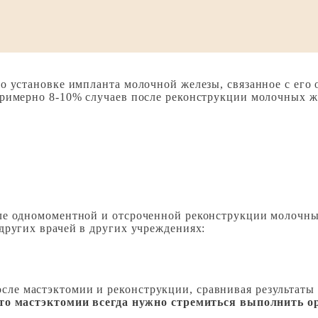
по установке импланта молочной железы, связанное с ег
римерно 8-10% случаев после реконструкции молочных же
ле одномоментной и отсроченной реконструкции молочных
других врачей в других учреждениях:
ле мастэктомии и реконструкции, сравнивая результаты 
то мастэктомии всегда нужно стремиться выполнить 