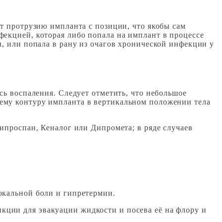
ют протрузию импланта с позиции, что якобы сам
фекцией, которая либо попала на имплант в процессе
ы, или попала в рану из очагов хронической инфекции у
сь воспаления. Следует отметить, что небольшое
ему контуру импланта в вертикальном положении тела
ипроспан, Кеналог или Дипромета; в ряде случаев
окальной боли и гипретермии.
ции для эвакуации жидкости и посева её на флору и