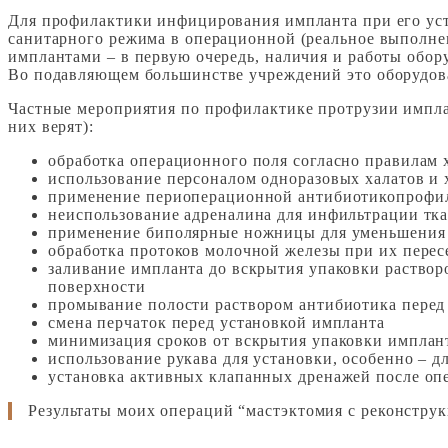
Для профилактики инфицирования импланта при его уст
санитарного режима в операционной (реальное выполне
имплантами – в первую очередь, наличия и работы обор
Во подавляющем большинстве учреждений это оборудован
Частные мероприятия по профилактике протрузии имплан
них верят):
обработка операционного поля согласно правилам
использование персоналом одноразовых халатов и 
применение периоперационной антибиотикопрофи
неиспользование адреналина для инфильтрации тк
применение биполярные ножницы для уменьшения
обработка протоков молочной железы при их пере
заливание импланта до вскрытия упаковки растворо
поверхности
промывание полости раствором антибиотика перед
смена перчаток перед установкой импланта
минимизация сроков от вскрытия упаковки имплант
использование рукава для установки, особенно – д
установка активных клапанных дренажей после оп
Результаты моих операций “мастэктомия с реконстру