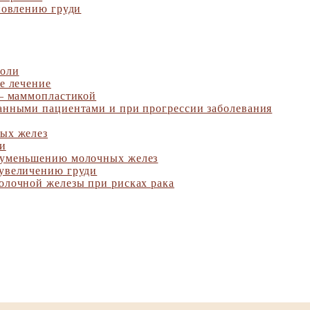
новлению груди
холи
е лечение
 – маммопластикой
анными пациентами и при прогрессии заболевания
ых желез
ии
 уменьшению молочных желез
увеличению груди
олочной железы при рисках рака