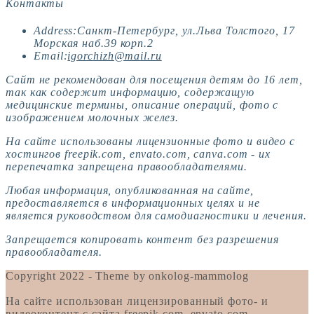
Контакты
Address:
Санкт-Петербург, ул.Льва Толстого, 17
Морская наб.39 корп.2
Opens
Email:
igorchizh@mail.ru
in
Сайт не рекомендован для посещения детям до 16 лет,
your
так как содержит информацию, содержащую
application
медицинские термины, описание операций, фото с
изображением молочных желез.
На сайте использованы лицензионные фото и видео с
хостингов freepik.com, envato.com, canva.com - их
перепечатка запрещена правообладателями.
Любая информация, опубликованная на сайте,
предоставляется в информационных целях и не
является руководством для самодиагностики и лечения.
Запрещается копировать контент без разрешения
правообладателя.
Copyright 2022 - Theme by onkolog-mammolog
На сайте использован лицензированный фото- и
видеоконтент с сайта freepik.com, envato.com,