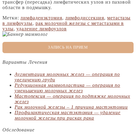
трансфер (пересадка) лимфатических узлов из паховой
области в подмышку.
Метки:
лимфаденэктомия
,
лимфодиссекция
,
метастазы
в лимфоузлы
,
рак молочной железы с метастазами в
узлы
,
удаление лимфоузлов
ЗАПИСЬ НА ПРИЕМ
Варианты Лечения
Аугментация молочных желез — операция по
увеличению груди
Редукционная маммопластика — операция по
уменьшению молочных желез
Мастопексия — операция по подтяжке молочных
желез
Рак молочной железы – 1 причина мастэктомии
Профилактическая мастэктомия — удаление
молочной железы при рисках рака
Обследование