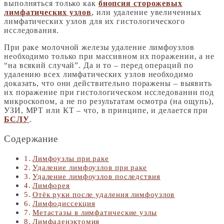
выполняться только как
биопсия сторожевых
лимфатических узлов
, или удаление увеличенных
лимфатических узлов для их гистологического
исследования.
При раке молочной железы удаление лимфоузлов
необходимо только при массивном их поражении, а не
“на всякий случай”. Да и то – перед операций по
удалению всех лимфатических узлов необходимо
доказать, что они действительно поражены – выявить
их поражение при гистологическом исследовании под
микроскопом, а не по результатам осмотра (на ощупь),
УЗИ, МРТ или КТ – что, в принципе, и делается при
БСЛУ
.
Содержание
Лимфоузлы при раке
Удаление лимфоузлов при раке
Удаление лимфоузлов последствия
Лимфорея
Отёк руки после удаления лимфоузлов
Лимфодиссекция
Метастазы в лимфатические узлы
Лимфаденэктомия