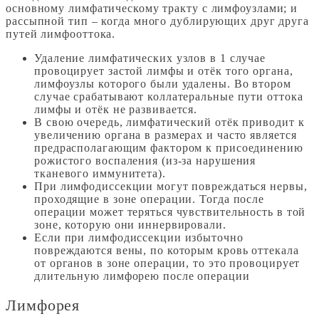
основному лимфатическому тракту с лимфоузлами; и
рассыпной тип – когда много дублирующих друг друга
путей лимфооттока.
Удаление лимфатических узлов в 1 случае
провоцирует застой лимфы и отёк того органа,
лимфоузлы которого были удалены. Во втором
случае срабатывают коллатеральные пути оттока
лимфы и отёк не развивается.
В свою очередь, лимфатический отёк приводит к
увеличению органа в размерах и часто является
предрасполагающим фактором к присоединению
рожистого воспаления (из-за нарушения
тканевого иммунитета).
При лимфодиссекции могут повреждаться нервы,
проходящие в зоне операции. Тогда после
операции может теряться чувствительность в той
зоне, которую они иннервировали.
Если при лимфодиссекции избыточно
повреждаются вены, по которым кровь оттекала
от органов в зоне операции, то это провоцирует
длительную лимфорею после операции
Лимфорея