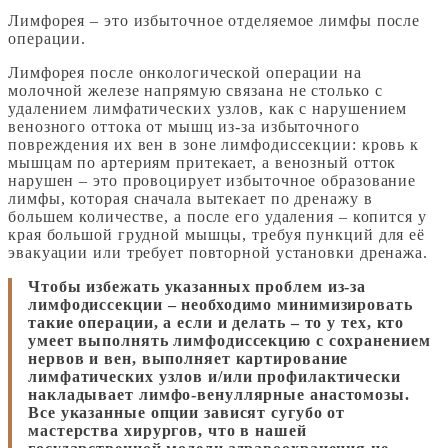
Лимфорея – это избыточное отделяемое лимфы после
операции.
Лимфорея после онкологической операции на
молочной железе напрямую связана не столько с
удалением лимфатических узлов, как с нарушением
венозного оттока от мышц из-за избыточного
повреждения их вен в зоне лимфодиссекции: кровь к
мышцам по артериям притекает, а венозный отток
нарушен – это провоцирует избыточное образование
лимфы, которая сначала вытекает по дренажу в
большем количестве, а после его удаления – копится у
края большой грудной мышцы, требуя пункций для её
эвакуации или требует повторной установки дренажа.
Чтобы избежать указанных проблем из-за
лимфодиссекции – необходимо минимизировать
такие операции, а если и делать – то у тех, кто
умеет выполнять лимфодиссекцию с сохранением
нервов и вен, выполняет картирование
лимфатических узлов и/или профилактически
накладывает лимфо-венуллярные анастомозы.
Все указанные опции зависят сугубо от
мастерства хирургов, что в нашей