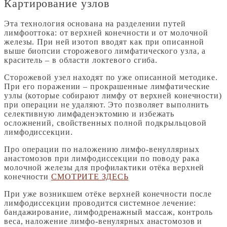
Картирование узлов
Эта технология основана на разделении путей
лимфооттока: от верхней конечности и от молочной
железы. При ней изотоп вводят как при описанной
выше биопсии сторожевого лимфатического узла, а
краситель – в области локтевого сгиба.
Сторожевой узел находят по уже описанной методике.
При его поражении – прокрашенные лимфатические
узлы (которые собирают лимфу от верхней конечности)
при операции не удаляют. Это позволяет выполнить
селективную лимфаденэктомию и избежать
осложнений, свойственных полной подкрыльцовой
лимфодиссекции.
Про операции по наложению лимфо-венуллярных
анастомозов при лимфодиссекции по поводу рака
молочной железы для профилактики отёка верхней
конечности
СМОТРИТЕ ЗДЕСЬ
При уже возникшем отёке верхней конечности после
лимфодиссекции проводится системное лечение:
бандажирование, лимфодренажный массаж, контроль
веса, наложение лимфо-венулярных анастомозов и