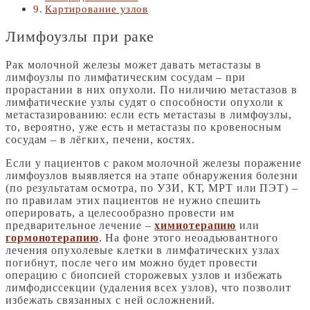
Картирование узлов
Лимфоузлы при раке
Рак молочной железы может давать метастазы в
лимфоузлы по лимфатическим сосудам – при
прорастании в них опухоли. По ниличию метастазов в
лимфатические узлы судят о способности опухоли к
метастазированию: если есть метастазы в лимфоузлы,
то, вероятно, уже есть и метастазы по кровеносным
сосудам – в лёгких, печени, костях.
Если у пациентов с раком молочной железы поражение
лимфоузлов выявляется на этапе обнаружения болезни
(по результатам осмотра, по УЗИ, КТ, МРТ или ПЭТ) –
по правилам этих пациентов не нужно спешить
оперировать, а целесообразно провести им
предварительное лечение –
химиотерапию
или
гормонотерапию
. На фоне этого неоадьювантного
лечения опухолевые клетки в лимфатических узлах
погибнут, после чего им можно будет провести
операцию с биопсией сторожевых узлов и избежать
лимфодиссекции (удаления всех узлов), что позволит
избежать связанных с ней осложнений.