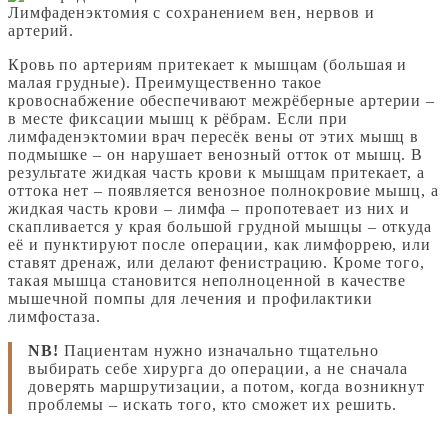
Лимфаденэктомия с сохранением вен, нервов и
артерий.
Кровь по артериям притекает к мышцам (большая и
малая грудные). Преимущественно такое
кровоснабжение обеспечивают межрёберные артерии –
в месте фиксации мышц к рёбрам. Если при
лимфаденэктомии врач пересёк вены от этих мышц в
подмышке – он нарушает венозный отток от мышц. В
результате жидкая часть крови к мышцам притекает, а
оттока нет – появляется венозное полнокровие мышц, а
жидкая часть крови – лимфа – пропотевает из них и
скапливается у края большой грудной мышцы – откуда
её и пунктируют после операции, как лимфоррею, или
ставят дренаж, или делают фенистрацию. Кроме того,
такая мышца становится неполноценной в качестве
мышечной помпы для лечения и профилактики
лимфостаза.
NB!
Пациентам нужно изначально тщательно
выбирать себе хирурга до операции, а не сначала
доверять маршрутизации, а потом, когда возникнут
проблемы – искать того, кто сможет их решить.